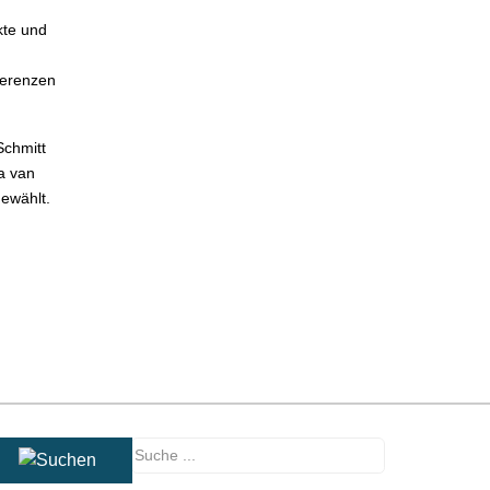
kte und
ferenzen
Schmitt
a van
gewählt.