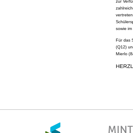
zur Verfü
zahlreic
vertrete
Schülers
sowie im
Für das 
(Q12) un
Mierlo (8
HERZ