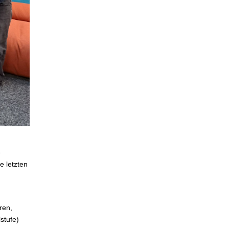
e
 letzten
ren,
stufe)