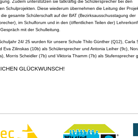
gung. Zudem unterstützen sie tatkräftig die Schülersprecher bei den
hen Schulprojekten. Diese wiederum übernehmen die Leitung der Proje
n die gesamte Schülerschaft auf der BAT (Bezirksausschusstagung der
precher), im Schulforum und in den (öffentlichen Teilen der) Lehrerkon
 Gespräch mit der Schulleitung.
Schuljahr 24/ 25 wurden für unsere Schule Thilo Günther (Q12), Carla 
d Eva Zilinskas (10b) als Schülersprecher und Antonia Leiher (9c), Nor
a), Morris Scheidler (7b) und Viktoria Thamm (7b) als Stufensprecher 
LICHEN GLÜCKWUNSCH!