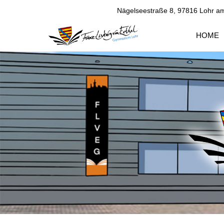
Nägelseestraße 8, 97816 Lohr a
HOME