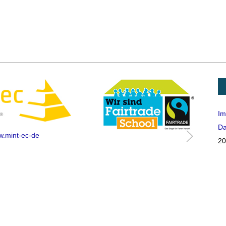
Im
Da
.mint-ec-de
20