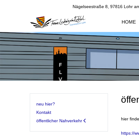
Nägelseestraße 8, 97816 Lohr a
HOME
öffe
neu hier?
Kontakt
hier fin
öffentlicher Nahverkehr
https://w