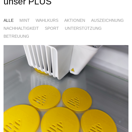
unser PLUS
ALLE
MINT
WAHLKURS
AKTIONEN
AUSZEICHNUNG
NACHHALTIGKEIT
SPORT
UNTERSTÜTZUNG
BETREUUNG