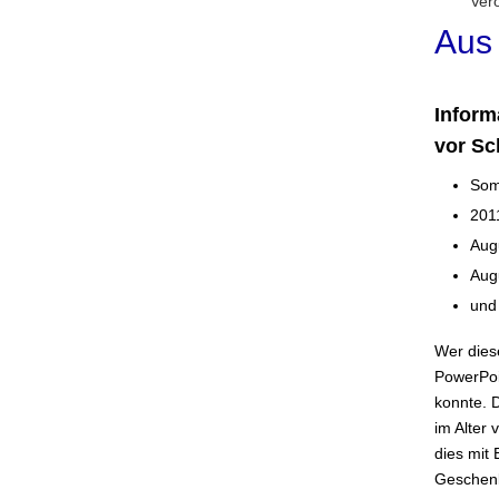
Verö
Aus 
Inform
vor Sc
Som
201
Aug
Augu
und
Wer dies
PowerPoin
konnte. 
im Alter
dies mit
Geschenk