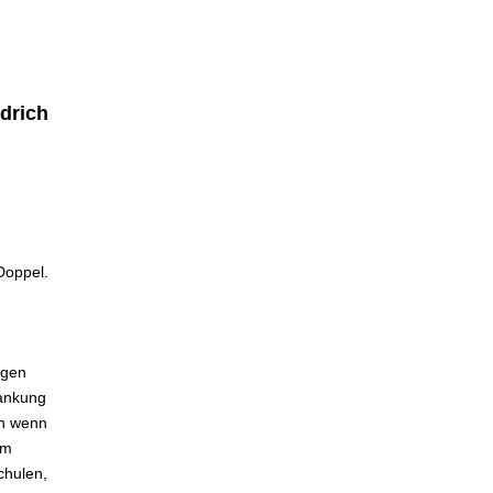
drich
Doppel.
ngen
rankung
ch wenn
em
chulen,