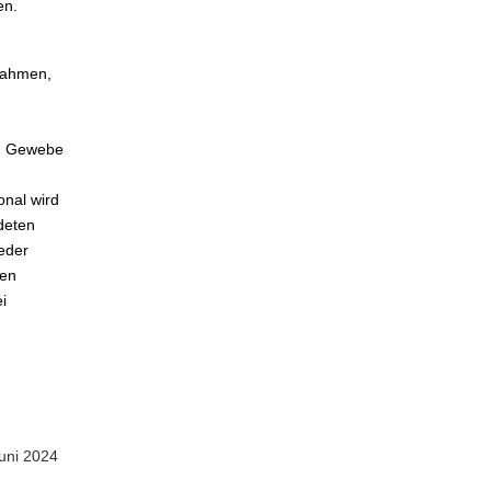
en.
nahmen,
nd Gewebe
onal wird
deten
eder
fen
i
Juni 2024