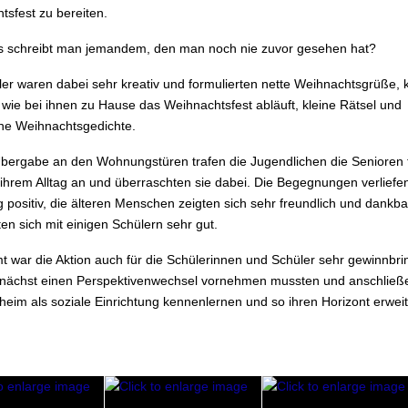
tsfest zu bereiten.
 schreibt man jemandem, den man noch nie zuvor gesehen hat?
ler waren dabei sehr kreativ und formulierten nette Weihnachtsgrüße, 
 wie bei ihnen zu Hause das Weihnachtsfest abläuft, kleine Rätsel und
che Weihnachtsgedichte.
Übergabe an den Wohnungstüren trafen die Jugendlichen die Senioren t
 ihrem Alltag an und überraschten sie dabei. Die Begegnungen verliefe
positiv, die älteren Menschen zeigten sich sehr freundlich und dankba
ten sich mit einigen Schülern sehr gut.
t war die Aktion auch für die Schülerinnen und Schüler sehr gewinnbri
unächst einen Perspektivenwechsel vornehmen mussten und anschließ
heim als soziale Einrichtung kennenlernen und so ihren Horizont erwei