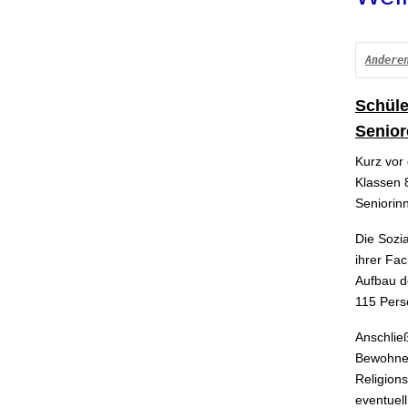
Andere
Schüle
Senior
Kurz vor
Klassen 
Seniorin
Die Sozi
ihrer Fa
Aufbau d
115 Pers
Anschlie
Bewohner
Religion
eventuel