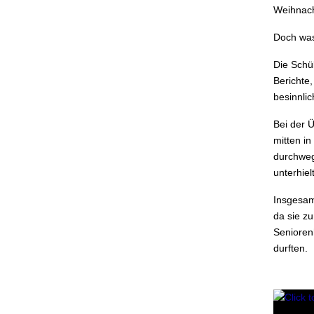
Weihnach
Doch was
Die Schü
Berichte,
besinnli
Bei der 
mitten in
durchweg 
unterhiel
Insgesam
da sie z
Senioren
durften.