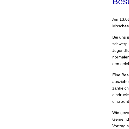
Bes
Am 13.06
Moschee 
Bei uns 
schwerpun
Jugendli
normalen 
den gele
Eine Bes
ausziehe
zahlreic
eindruck
eine zent
Wie gewo
Gemeinde
Vortrag 