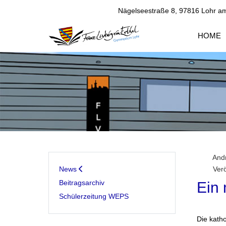
Nägelseestraße 8, 97816 Lohr a
HOME
And
News
Verö
Beitragsarchiv
Ein
Schülerzeitung WEPS
Die kath