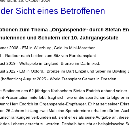
ffentlicht: 26. Oktober 2024
der Sicht eines Betroffenen
ationen zum Thema „Organspende“ durch Stefan En
hülerinnen und Schülern der 10. Jahrgangsstufe
mer 2008 - EM in Würzburg, Gold im Mini-Marathon.
1 - Radtour nach Leiden zum Sitz von Eurotransplant.
ust 2019 - Weltspiele in England, Bronze im Dartmixed.
st 2022 - EM in Oxford...Bronze im Dart Einzel und Silber im Bowling 
 (hoffentlich) August 2025 - World Transplant Games in Dresden
e Stationen des 62-jährigen Karbachers Stefan Endrich anhand seiner
t-Präsentation miterlebt, fragt sich, wie er die sportlichen Erfolge erri
Denn: Herr Endrich ist Organspende-Empfänger. Er hat seit seiner Erk
 von 26 Jahren bislang zwei Mal eine Spenderniere erhalten dürfen. Au
 Einschränkungen verbunden ist, sieht er es als seine Aufgabe an, dies
 des Lebens gerecht zu werden. Deshalb besucht er beispielsweise S