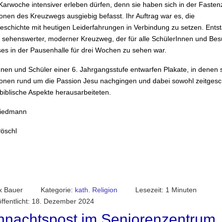
Karwoche intensiver erleben dürfen, denn sie haben sich in der Fastenz
onen des Kreuzwegs ausgiebig befasst. Ihr Auftrag war es, die
eschichte mit heutigen Leiderfahrungen in Verbindung zu setzen. Entst
n sehenswerter, moderner Kreuzweg, der für alle SchülerInnen und Be
es in der Pausenhalle für drei Wochen zu sehen war.
nnen und Schüler einer 6. Jahrgangsstufe entwarfen Plakate, in denen 
ionen rund um die Passion Jesu nachgingen und dabei sowohl zeitgesch
biblische Aspekte herausarbeiteten.
Riedmann
öschl
ix Bauer
Kategorie:
kath. Religion
Lesezeit: 1 Minuten
öffentlicht: 18. Dezember 2024
hnachtspost im Seniorenzentrum