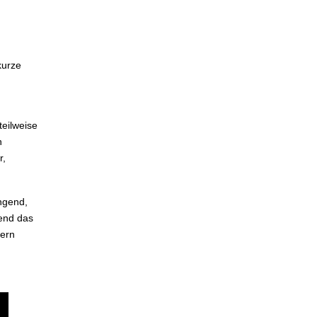
kurze
eilweise
n
r,
ngend,
end das
tern