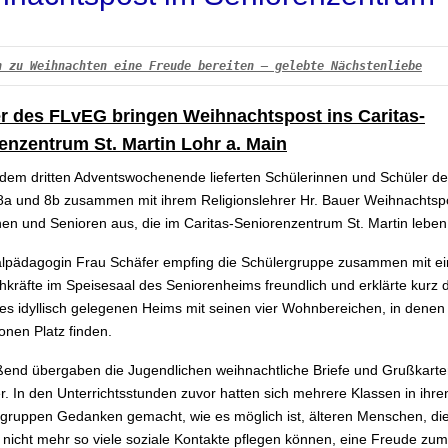
n zu Weihnachten eine Freude bereiten – gelebte Nächstenliebe
r des FLvEG bringen Weihnachtspost ins Caritas-
enzentrum St. Martin Lohr a. Main
 dem dritten Adventswochenende lieferten Schülerinnen und Schüler de
8a und 8b zusammen mit ihrem Religionslehrer Hr. Bauer Weihnachtspo
nen und Senioren aus, die im Caritas-Seniorenzentrum St. Martin leben
alpädagogin Frau Schäfer empfing die Schülergruppe zusammen mit ei
chkräfte im Speisesaal des Seniorenheims freundlich und erklärte kurz 
es idyllisch gelegenen Heims mit seinen vier Wohnbereichen, in denen 
onen Platz finden.
ßend übergaben die Jugendlichen weihnachtliche Briefe und Grußkarten
. In den Unterrichtsstunden zuvor hatten sich mehrere Klassen in ihre
sgruppen Gedanken gemacht, wie es möglich ist, älteren Menschen, di
l nicht mehr so viele soziale Kontakte pflegen können, eine Freude zum