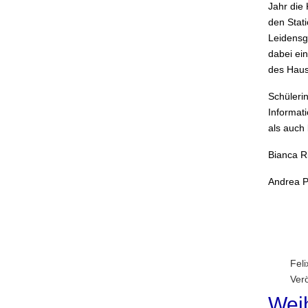
Jahr die 
den Stati
Leidensg
dabei ei
des Haus
Schüleri
Informat
als auch 
Bianca 
Andrea P
Fel
Ver
Wei