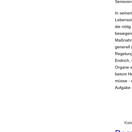
Senioren
In seinem
Lebenssi
die nötig
bewegen 
Maßnahme
generell
Regelung
Endrich,
Organe w
betont He
müsse - 
Aufgabe e
Kate