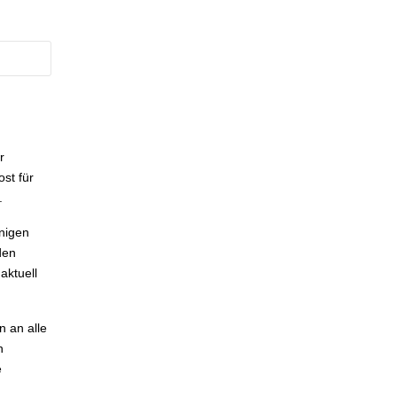
r
st für
.
nigen
den
aktuell
 an alle
n
e