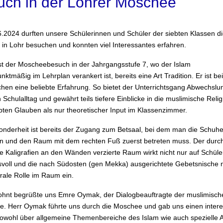
uch in der Lohrer Moschee
.2024 durften unsere Schülerinnen und Schüler der siebten Klassen die
in Lohr besuchen und konnten viel Interessantes erfahren.
ist der Moscheebesuch in der Jahrgangsstufe 7, wo der Islam
ktmäßig im Lehrplan verankert ist, bereits eine Art Tradition. Er ist be
chen eine beliebte Erfahrung. So bietet der Unterrichtsgang Abwechsl
Schulalltag und gewährt teils tiefere Einblicke in die muslimische Reli
bten Glauben als nur theoretischer Input im Klassenzimmer.
onderheit ist bereits der Zugang zum Betsaal, bei dem man die Schuh
n und den Raum mit dem rechten Fuß zuerst betreten muss. Der durc
he Kaligrafien an den Wänden verzierte Raum wirkt nicht nur auf Schüle
svoll und die nach Südosten (gen Mekka) ausgerichtete Gebetsnische
rale Rolle im Raum ein.
hnt begrüßte uns Emre Oymak, der Dialogbeauftragte der muslimisch
. Herr Oymak führte uns durch die Moschee und gab uns einen inter
sowohl über allgemeine Themenbereiche des Islam wie auch spezielle Ak