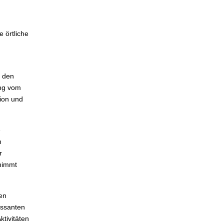
 örtliche
i den
ung vom
gion und
e
h
r
 nimmt
en
essanten
tivitäten