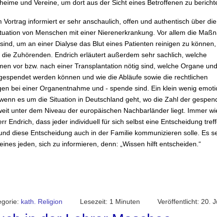
heime und Vereine, um dort aus der Sicht eines Betroffenen zu bericht
 Vortrag informiert er sehr anschaulich, offen und authentisch über die
tuation von Menschen mit einer Nierenerkrankung. Vor allem die Maß
 sind, um an einer Dialyse das Blut eines Patienten reinigen zu können,
die Zuhörenden. Endrich erläutert außerdem sehr sachlich, welche
n vor bzw. nach einer Transplantation nötig sind, welche Organe u
 gespendet werden können und wie die Abläufe sowie die rechtlichen
en bei einer Organentnahme und - spende sind. Ein klein wenig emoti
 wenn es um die Situation in Deutschland geht, wo die Zahl der gespen
eit unter dem Niveau der europäischen Nachbarländer liegt. Immer wi
rr Endrich, dass jeder individuell für sich selbst eine Entscheidung tref
und diese Entscheidung auch in der Familie kommunizieren solle. Es se
ines jeden, sich zu informieren, denn: „Wissen hilft entscheiden.“
gorie:
kath. Religion
Lesezeit: 1 Minuten
Veröffentlicht: 20. 