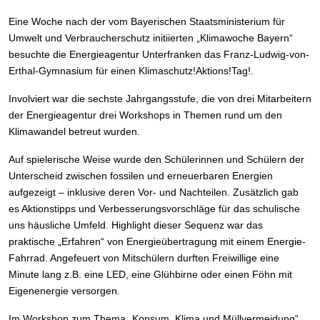
Eine Woche nach der vom Bayerischen Staatsministerium für
Umwelt und Verbraucherschutz initiierten „Klimawoche Bayern“
besuchte die Energieagentur Unterfranken das Franz-Ludwig-von-
Erthal-Gymnasium für einen Klimaschutz!Aktions!Tag!.
Involviert war die sechste Jahrgangsstufe, die von drei Mitarbeitern
der Energieagentur drei Workshops in Themen rund um den
Klimawandel betreut wurden.
Auf spielerische Weise wurde den Schülerinnen und Schülern der
Unterscheid zwischen fossilen und erneuerbaren Energien
aufgezeigt – inklusive deren Vor- und Nachteilen. Zusätzlich gab
es Aktionstipps und Verbesserungsvorschläge für das schulische
uns häusliche Umfeld. Highlight dieser Sequenz war das
praktische „Erfahren“ von Energieübertragung mit einem Energie-
Fahrrad. Angefeuert von Mitschülern durften Freiwillige eine
Minute lang z.B. eine LED, eine Glühbirne oder einen Föhn mit
Eigenenergie versorgen.
Im Workshop zum Thema „Konsum, Klima und Müllvermeidung“