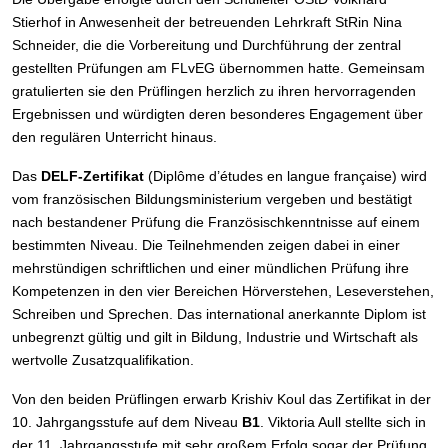
Stierhof in Anwesenheit der betreuenden Lehrkraft StRin Nina
Schneider, die die Vorbereitung und Durchführung der zentral
gestellten Prüfungen am FLvEG übernommen hatte. Gemeinsam
gratulierten sie den Prüflingen herzlich zu ihren hervorragenden
Ergebnissen und würdigten deren besonderes Engagement über
den regulären Unterricht hinaus.
Das
DELF-Zertifikat
(Diplôme d’études en langue française) wird
vom französischen Bildungsministerium vergeben und bestätigt
nach bestandener Prüfung die Französischkenntnisse auf einem
bestimmten Niveau. Die Teilnehmenden zeigen dabei in einer
mehrstündigen schriftlichen und einer mündlichen Prüfung ihre
Kompetenzen in den vier Bereichen Hörverstehen, Leseverstehen,
Schreiben und Sprechen. Das international anerkannte Diplom ist
unbegrenzt gültig und gilt in Bildung, Industrie und Wirtschaft als
wertvolle Zusatzqualifikation.
Von den beiden Prüflingen erwarb Krishiv Koul das Zertifikat in der
10. Jahrgangsstufe auf dem Niveau
B1
. Viktoria Aull stellte sich in
der 11. Jahrgangsstufe mit sehr großem Erfolg sogar der Prüfung